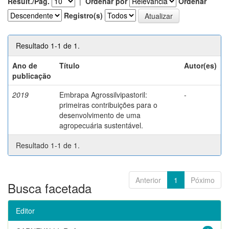
Result./Pág.
|
Ordenar por
Ordenar
Registro(s)
Resultado 1-1 de 1.
Ano de
Título
Autor(es)
publicação
2019
Embrapa Agrossilvipastoril:
-
primeiras contribuições para o
desenvolvimento de uma
agropecuária sustentável.
Resultado 1-1 de 1.
Anterior
1
Póximo
Busca facetada
Editor