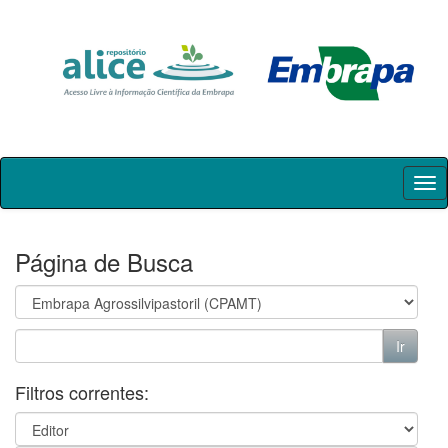
Skip
navigation
Página de Busca
Filtros correntes: