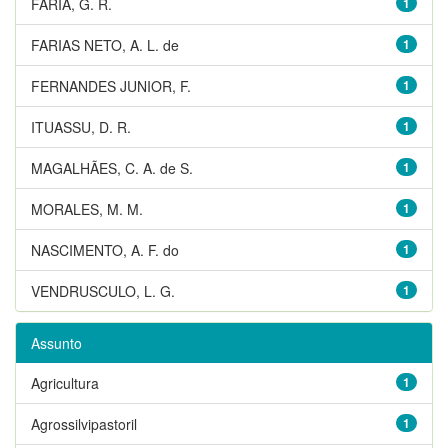
FARIA, G. R.
1
FARIAS NETO, A. L. de
1
FERNANDES JUNIOR, F.
1
ITUASSU, D. R.
1
MAGALHÃES, C. A. de S.
1
MORALES, M. M.
1
NASCIMENTO, A. F. do
1
VENDRUSCULO, L. G.
1
Assunto
Agricultura
1
Agrossilvipastoril
1