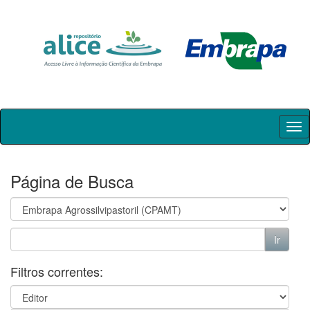
Skip
navigation
Página de Busca
Filtros correntes: