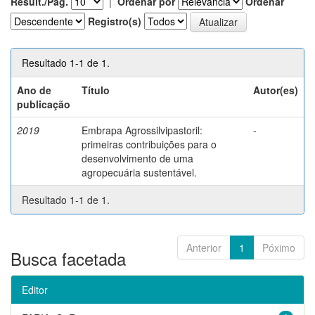
Result./Pág.
|
Ordenar por
Ordenar
Registro(s)
Resultado 1-1 de 1.
Ano de
Título
Autor(es)
publicação
2019
Embrapa Agrossilvipastoril:
-
primeiras contribuições para o
desenvolvimento de uma
agropecuária sustentável.
Resultado 1-1 de 1.
Anterior
1
Póximo
Busca facetada
Editor