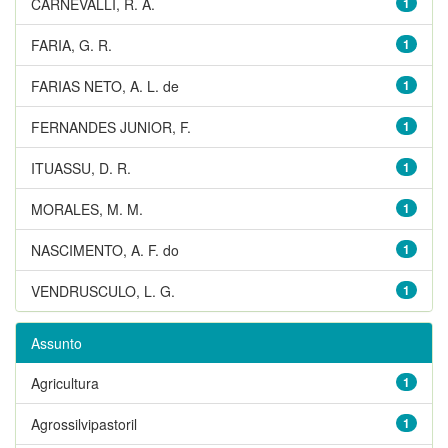
CARNEVALLI, R. A.
1
FARIA, G. R.
1
FARIAS NETO, A. L. de
1
FERNANDES JUNIOR, F.
1
ITUASSU, D. R.
1
MORALES, M. M.
1
NASCIMENTO, A. F. do
1
VENDRUSCULO, L. G.
1
Assunto
Agricultura
1
Agrossilvipastoril
1