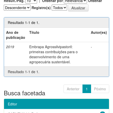
Result./Pág.
|
Ordenar por
Ordenar
Registro(s)
Resultado 1-1 de 1.
Ano de
Título
Autor(es)
publicação
2019
Embrapa Agrossilvipastoril:
-
primeiras contribuições para o
desenvolvimento de uma
agropecuária sustentável.
Resultado 1-1 de 1.
Anterior
1
Póximo
Busca facetada
Editor