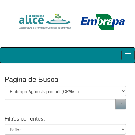
Skip
navigation
Página de Busca
Filtros correntes: