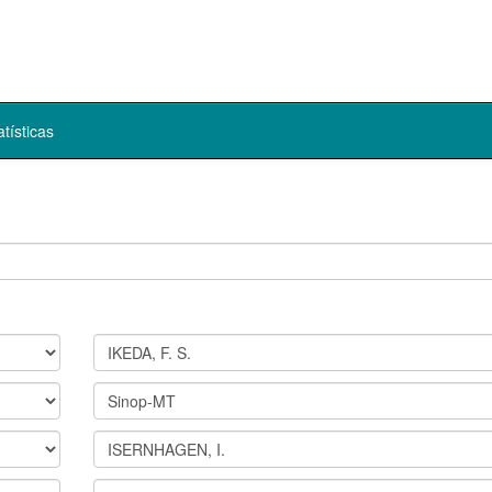
atísticas