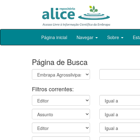
Skip
Página inicial
Navegar
Sobre
Est
navigation
Página de Busca
Filtros correntes: