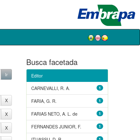
Busca facetada
Editor
CARNEVALLI, R. A.
1
FARIA, G. R.
1
FARIAS NETO, A. L. de
1
FERNANDES JUNIOR, F.
1
ITUASSU, D. R.
1