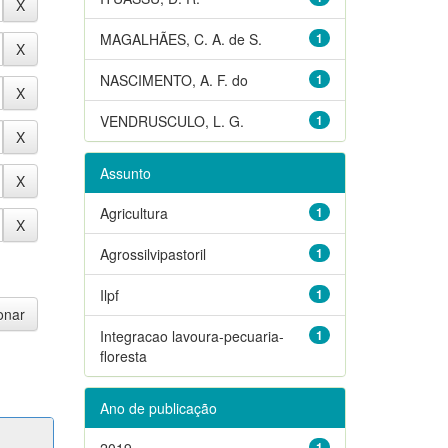
MAGALHÃES, C. A. de S.
1
NASCIMENTO, A. F. do
1
VENDRUSCULO, L. G.
1
Assunto
Agricultura
1
Agrossilvipastoril
1
Ilpf
1
Integracao lavoura-pecuaria-
1
floresta
Ano de publicação
2019
1