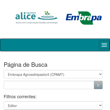
Skip
navigation
Página de Busca
Filtros correntes: