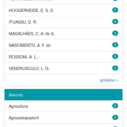
HOOGERHEIDE, E. S. S.
1
ITUASSU, D. R.
1
MAGALHÃES, C. A. de S.
1
NASCIMENTO, A. F. do
1
ROSSONI, A. L.
1
VENDRUSCULO, L. G.
1
próximo >
Assunto
Agricultura
1
Agrossilvipastoril
1