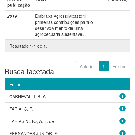
publicação
2019
Embrapa Agrossilvipastoril:
-
primeiras contribuições para o
desenvolvimento de uma
agropecuária sustentável.
Resultado 1-1 de 1.
Anterior
1
Póximo
Busca facetada
Editor
CARNEVALLI, R. A.
1
FARIA, G. R.
1
FARIAS NETO, A. L. de
1
FERNANDES JUNIOR, F.
1