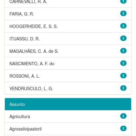
CARNEVALLI, R. A.
1
FARIA, G. R.
1
HOOGERHEIDE, E. S. S.
1
ITUASSU, D. R.
1
MAGALHÃES, C. A. de S.
1
NASCIMENTO, A. F. do
1
ROSSONI, A. L.
1
VENDRUSCULO, L. G.
1
Assunto
Agricultura
1
Agrossilvipastoril
1