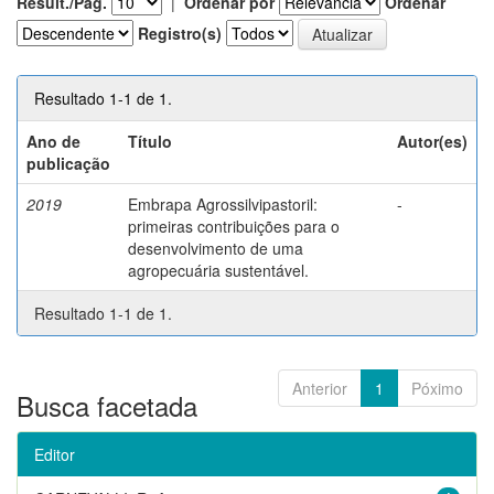
Result./Pág.
|
Ordenar por
Ordenar
Registro(s)
Resultado 1-1 de 1.
Ano de
Título
Autor(es)
publicação
2019
Embrapa Agrossilvipastoril:
-
primeiras contribuições para o
desenvolvimento de uma
agropecuária sustentável.
Resultado 1-1 de 1.
Anterior
1
Póximo
Busca facetada
Editor