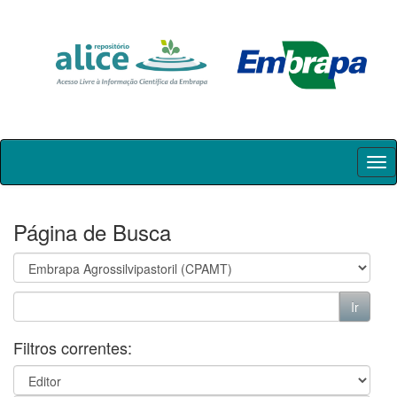
Skip
navigation
Página de Busca
Filtros correntes: