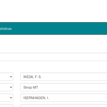
atísticas