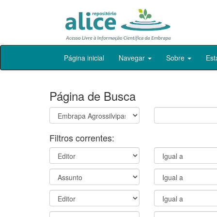
Skip
Página inicial
Navegar
Sobre
Est
navigation
Página de Busca
Filtros correntes: