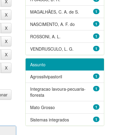
MAGALHÃES, C. A. de S.
1
NASCIMENTO, A. F. do
1
ROSSONI, A. L.
1
VENDRUSCULO, L. G.
1
Assunto
Agrossilvipastoril
1
Integracao lavoura-pecuaria-
1
floresta
Mato Grosso
1
Sistemas integrados
1