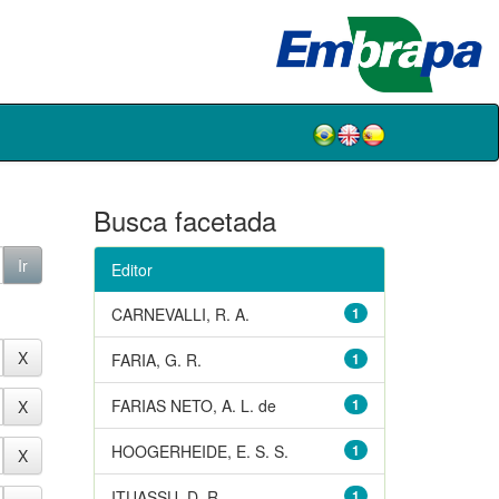
Busca facetada
Editor
CARNEVALLI, R. A.
1
FARIA, G. R.
1
FARIAS NETO, A. L. de
1
HOOGERHEIDE, E. S. S.
1
ITUASSU, D. R.
1