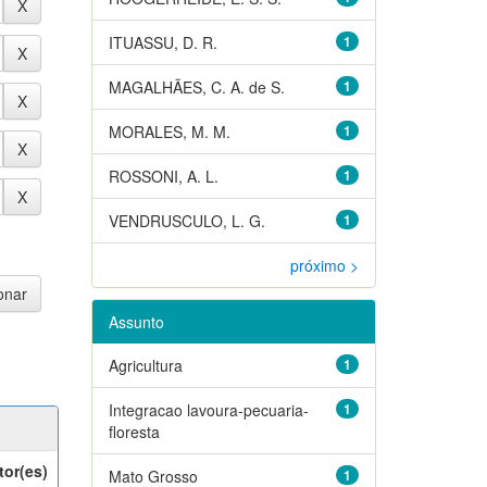
ITUASSU, D. R.
1
MAGALHÃES, C. A. de S.
1
MORALES, M. M.
1
ROSSONI, A. L.
1
VENDRUSCULO, L. G.
1
próximo >
Assunto
Agricultura
1
Integracao lavoura-pecuaria-
1
floresta
tor(es)
Mato Grosso
1