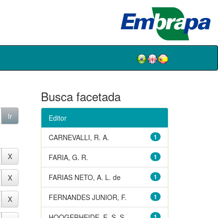
Busca facetada
Editor
CARNEVALLI, R. A.
1
FARIA, G. R.
1
FARIAS NETO, A. L. de
1
FERNANDES JUNIOR, F.
1
HOOGERHEIDE, E. S. S.
1