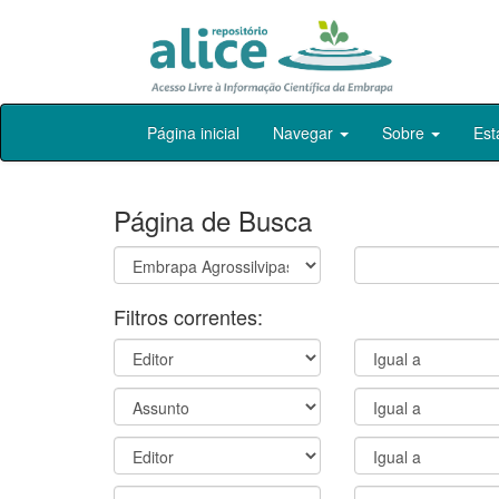
Skip
Página inicial
Navegar
Sobre
Est
navigation
Página de Busca
Filtros correntes: