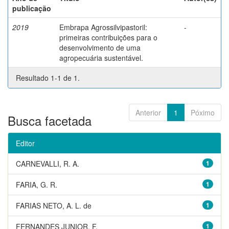
publicação
2019
Embrapa Agrossilvipastoril:
-
primeiras contribuições para o
desenvolvimento de uma
agropecuária sustentável.
Resultado 1-1 de 1.
Anterior
1
Póximo
Busca facetada
Editor
CARNEVALLI, R. A.
1
FARIA, G. R.
1
FARIAS NETO, A. L. de
1
FERNANDES JUNIOR, F.
1