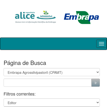
Skip
navigation
Página de Busca
Filtros correntes: