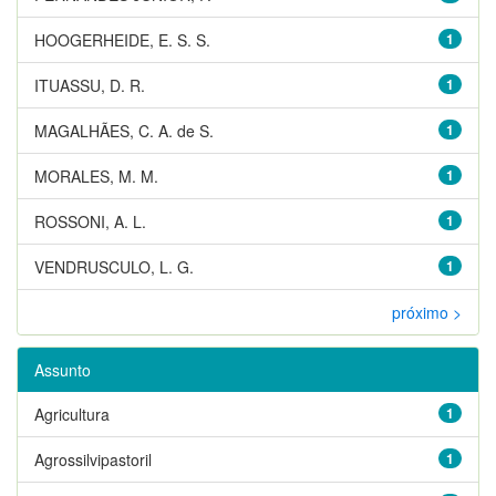
HOOGERHEIDE, E. S. S.
1
ITUASSU, D. R.
1
MAGALHÃES, C. A. de S.
1
MORALES, M. M.
1
ROSSONI, A. L.
1
VENDRUSCULO, L. G.
1
próximo >
Assunto
Agricultura
1
Agrossilvipastoril
1