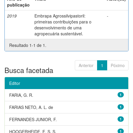
publicação
2019
Embrapa Agrossilvipastoril:
-
primeiras contribuições para o
desenvolvimento de uma
agropecuária sustentável.
Resultado 1-1 de 1.
Anterior
1
Póximo
Busca facetada
Editor
FARIA, G. R.
1
FARIAS NETO, A. L. de
1
FERNANDES JUNIOR, F.
1
HOOGERHEIDE, E. S. S.
1