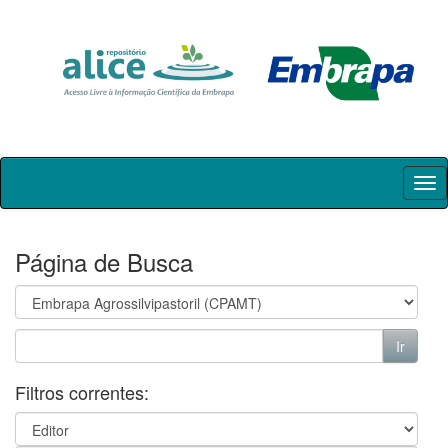
Skip
navigation
Página de Busca
Filtros correntes: