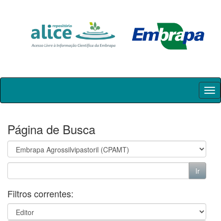
Skip
navigation
Página de Busca
Filtros correntes: