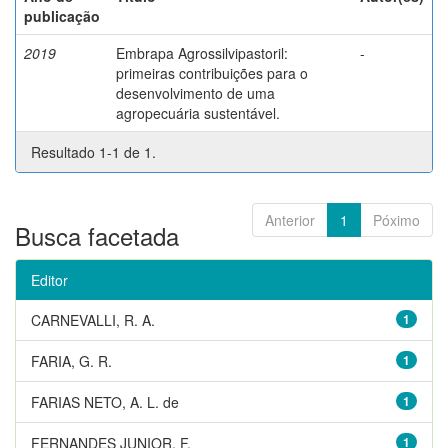
publicação
2019
Embrapa Agrossilvipastoril:
-
primeiras contribuições para o
desenvolvimento de uma
agropecuária sustentável.
Resultado 1-1 de 1.
Anterior
1
Póximo
Busca facetada
Editor
CARNEVALLI, R. A.
1
FARIA, G. R.
1
FARIAS NETO, A. L. de
1
FERNANDES JUNIOR, F.
1