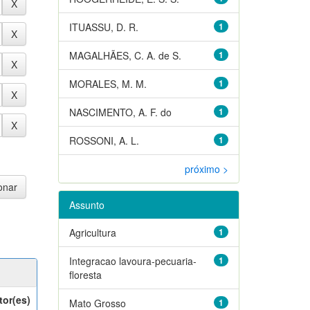
ITUASSU, D. R.
1
MAGALHÃES, C. A. de S.
1
MORALES, M. M.
1
NASCIMENTO, A. F. do
1
ROSSONI, A. L.
1
próximo >
Assunto
Agricultura
1
Integracao lavoura-pecuaria-
1
floresta
tor(es)
Mato Grosso
1