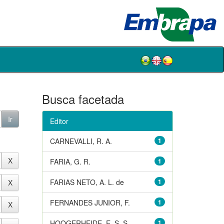
Busca facetada
Editor
CARNEVALLI, R. A.
1
FARIA, G. R.
1
FARIAS NETO, A. L. de
1
FERNANDES JUNIOR, F.
1
HOOGERHEIDE, E. S. S.
1