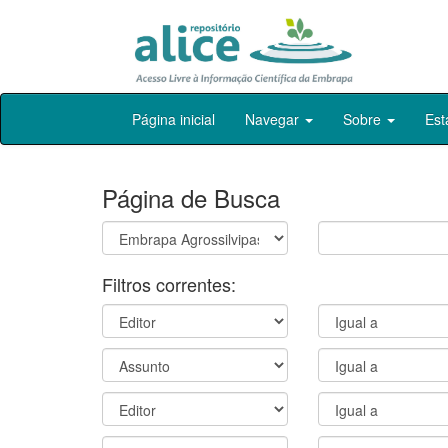
Skip
Página inicial
Navegar
Sobre
Est
navigation
Página de Busca
Filtros correntes: