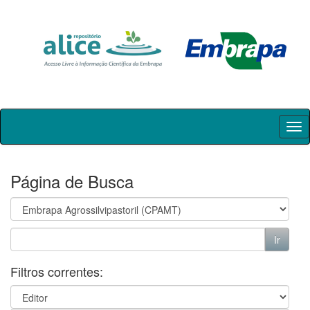
Skip
navigation
Página de Busca
Filtros correntes: