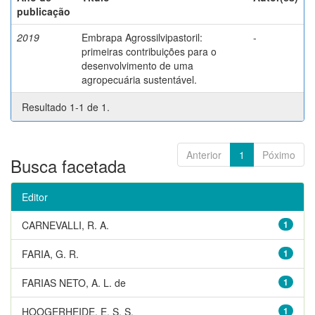
publicação
2019
Embrapa Agrossilvipastoril:
-
primeiras contribuições para o
desenvolvimento de uma
agropecuária sustentável.
Resultado 1-1 de 1.
Anterior
1
Póximo
Busca facetada
Editor
CARNEVALLI, R. A.
1
FARIA, G. R.
1
FARIAS NETO, A. L. de
1
HOOGERHEIDE, E. S. S.
1