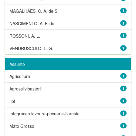
MAGALHÃES, C. A. de S.
1
NASCIMENTO, A. F. do
1
ROSSONI, A. L.
1
VENDRUSCULO, L. G.
1
Assunto
Agricultura
1
Agrossilvipastoril
1
Ilpf
1
Integracao lavoura-pecuaria-floresta
1
Mato Grosso
1