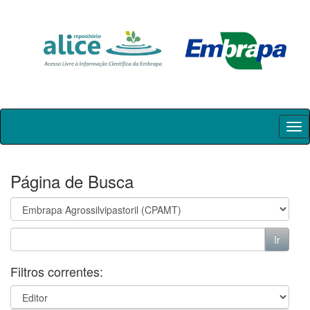
Skip
navigation
Página de Busca
Filtros correntes: