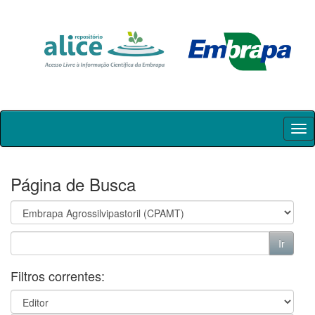
Skip
navigation
Página de Busca
Filtros correntes: