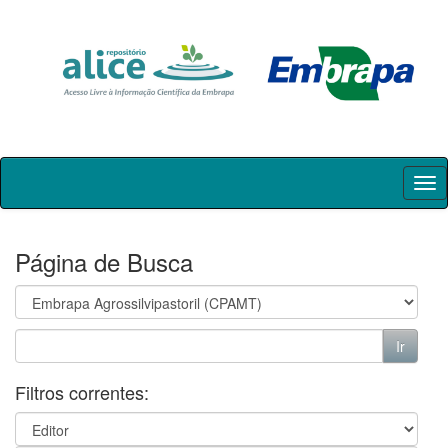
Skip
navigation
Página de Busca
Filtros correntes: