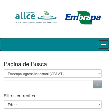
Skip
navigation
Página de Busca
Filtros correntes: