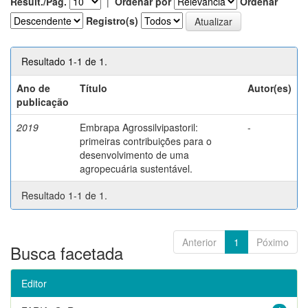
Result./Pág.
|
Ordenar por
Ordenar
Registro(s)
Resultado 1-1 de 1.
Ano de
Título
Autor(es)
publicação
2019
Embrapa Agrossilvipastoril:
-
primeiras contribuições para o
desenvolvimento de uma
agropecuária sustentável.
Resultado 1-1 de 1.
Anterior
1
Póximo
Busca facetada
Editor