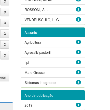
ROSSONI, A. L.
1
VENDRUSCULO, L. G.
1
Assunto
Agricultura
1
Agrossilvipastoril
1
Ilpf
1
Mato Grosso
1
Sistemas integrados
1
Ano de publicação
2019
1