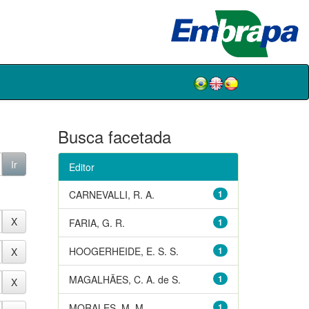
Busca facetada
Editor
CARNEVALLI, R. A.
1
FARIA, G. R.
1
HOOGERHEIDE, E. S. S.
1
MAGALHÃES, C. A. de S.
1
MORALES, M. M.
1