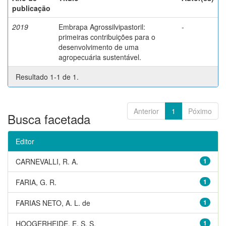
publicação
2019
Embrapa Agrossilvipastoril:
-
primeiras contribuições para o
desenvolvimento de uma
agropecuária sustentável.
Resultado 1-1 de 1.
Anterior
1
Póximo
Busca facetada
Editor
CARNEVALLI, R. A.
1
FARIA, G. R.
1
FARIAS NETO, A. L. de
1
HOOGERHEIDE, E. S. S.
1