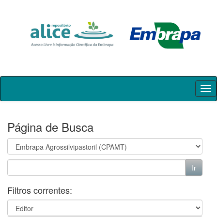
Skip
navigation
Página de Busca
Filtros correntes: