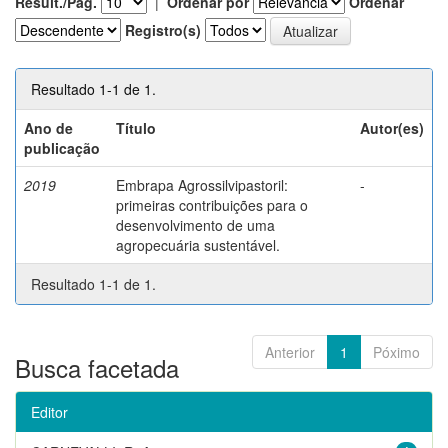
Result./Pág.
|
Ordenar por
Ordenar
Registro(s)
Resultado 1-1 de 1.
Ano de
Título
Autor(es)
publicação
2019
Embrapa Agrossilvipastoril:
-
primeiras contribuições para o
desenvolvimento de uma
agropecuária sustentável.
Resultado 1-1 de 1.
Anterior
1
Póximo
Busca facetada
Editor