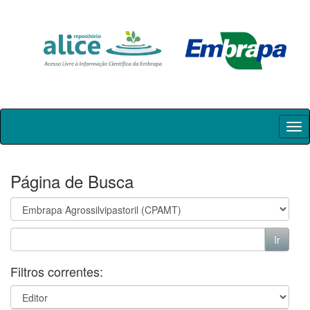
Skip
navigation
Página de Busca
Filtros correntes: