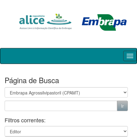
Skip
navigation
Página de Busca
Filtros correntes: