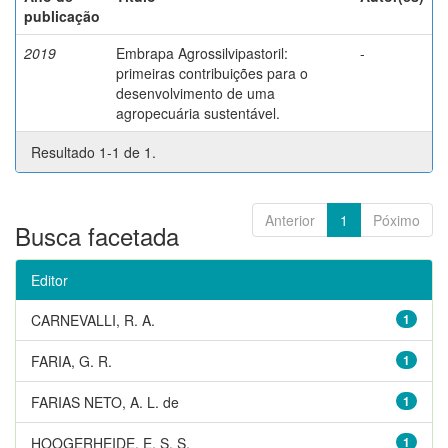
publicação
2019
Embrapa Agrossilvipastoril:
-
primeiras contribuições para o
desenvolvimento de uma
agropecuária sustentável.
Resultado 1-1 de 1.
Anterior
1
Póximo
Busca facetada
Editor
CARNEVALLI, R. A.
1
FARIA, G. R.
1
FARIAS NETO, A. L. de
1
HOOGERHEIDE, E. S. S.
1