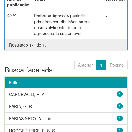
publicação
2019
Embrapa Agrossilvipastoril:
-
primeiras contribuições para o
desenvolvimento de uma
agropecuária sustentável.
Resultado 1-1 de 1.
Anterior
1
Póximo
Busca facetada
Editor
CARNEVALLI, R. A.
1
FARIA, G. R.
1
FARIAS NETO, A. L. de
1
HOOGERHEIDE, E. S. S.
1