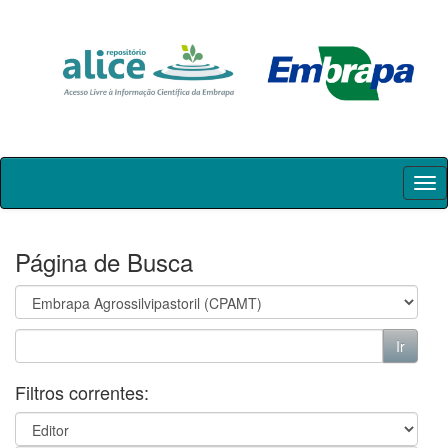
Skip
navigation
Página de Busca
Filtros correntes: