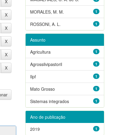
MORALES, M. M.
1
ROSSONI, A. L.
1
Assunto
Agricultura
1
Agrossilvipastoril
1
Ilpf
1
Mato Grosso
1
Sistemas integrados
1
Ano de publicação
2019
1