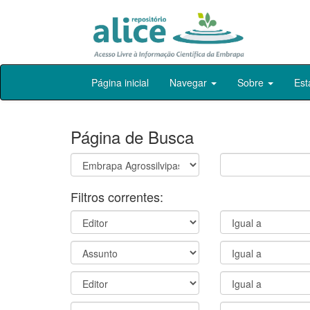
Skip
Página inicial
Navegar
Sobre
Est
navigation
Página de Busca
Filtros correntes: