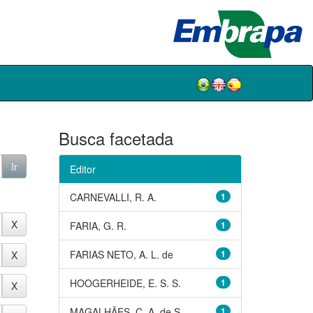
Busca facetada
Editor
CARNEVALLI, R. A.
1
FARIA, G. R.
1
FARIAS NETO, A. L. de
1
HOOGERHEIDE, E. S. S.
1
MAGALHÃES, C. A. de S.
1