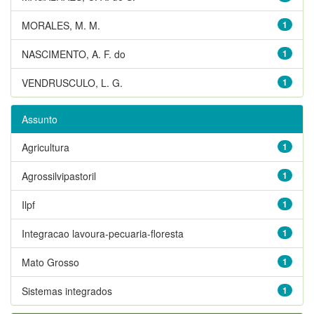
MORALES, M. M.
1
NASCIMENTO, A. F. do
1
VENDRUSCULO, L. G.
1
Assunto
Agricultura
1
Agrossilvipastoril
1
Ilpf
1
Integracao lavoura-pecuaria-floresta
1
Mato Grosso
1
Sistemas integrados
1