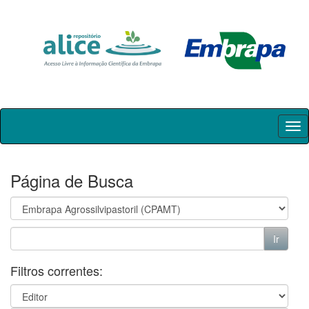
Skip
navigation
Página de Busca
Filtros correntes: