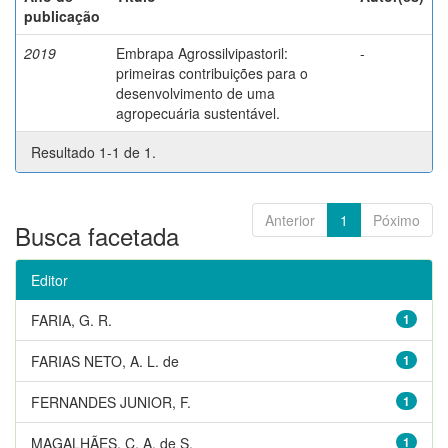
publicação
2019
Embrapa Agrossilvipastoril:
-
primeiras contribuições para o
desenvolvimento de uma
agropecuária sustentável.
Resultado 1-1 de 1.
Anterior
1
Póximo
Busca facetada
Editor
FARIA, G. R.
1
FARIAS NETO, A. L. de
1
FERNANDES JUNIOR, F.
1
MAGALHÃES, C. A. de S.
1