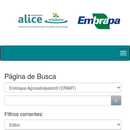
Skip
navigation
Página de Busca
Filtros correntes: