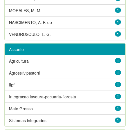
MORALES, M. M.
1
NASCIMENTO, A. F. do
1
VENDRUSCULO, L. G.
1
Assunto
Agricultura
1
Agrossilvipastoril
1
Ilpf
1
Integracao lavoura-pecuaria-floresta
1
Mato Grosso
1
Sistemas integrados
1