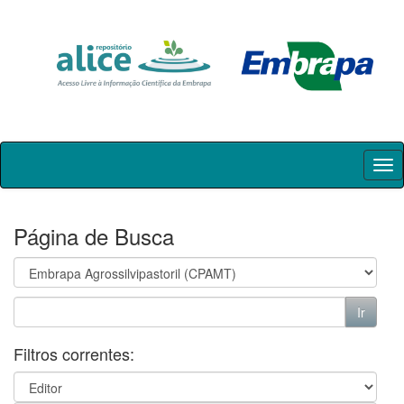
Skip
navigation
Página de Busca
Filtros correntes: