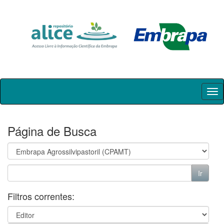
Skip
navigation
Página de Busca
Filtros correntes: