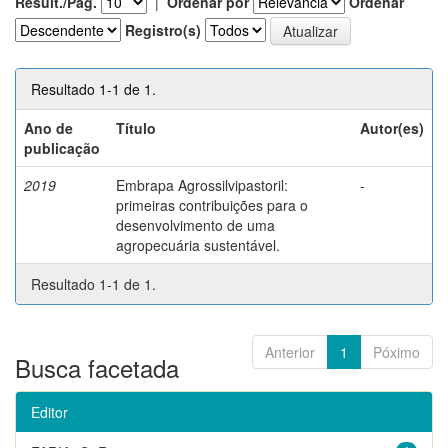
Result./Pág.
|
Ordenar por
Ordenar
Registro(s)
Resultado 1-1 de 1.
Ano de
Título
Autor(es)
publicação
2019
Embrapa Agrossilvipastoril:
-
primeiras contribuições para o
desenvolvimento de uma
agropecuária sustentável.
Resultado 1-1 de 1.
Anterior
1
Póximo
Busca facetada
Editor