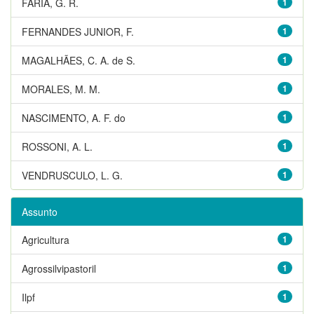
FARIA, G. R.
1
FERNANDES JUNIOR, F.
1
MAGALHÃES, C. A. de S.
1
MORALES, M. M.
1
NASCIMENTO, A. F. do
1
ROSSONI, A. L.
1
VENDRUSCULO, L. G.
1
Assunto
Agricultura
1
Agrossilvipastoril
1
Ilpf
1