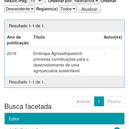
Result./Pág.
|
Ordenar por
Ordenar
Registro(s)
Resultado 1-1 de 1.
Ano de
Título
Autor(es)
publicação
2019
Embrapa Agrossilvipastoril:
-
primeiras contribuições para o
desenvolvimento de uma
agropecuária sustentável.
Resultado 1-1 de 1.
Anterior
1
Póximo
Busca facetada
Editor