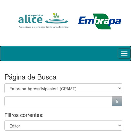
Skip
navigation
Página de Busca
Filtros correntes: