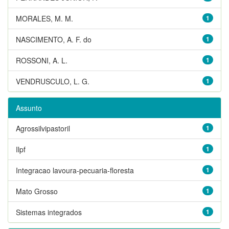
MORALES, M. M.
1
NASCIMENTO, A. F. do
1
ROSSONI, A. L.
1
VENDRUSCULO, L. G.
1
Assunto
Agrossilvipastoril
1
Ilpf
1
Integracao lavoura-pecuaria-floresta
1
Mato Grosso
1
Sistemas integrados
1