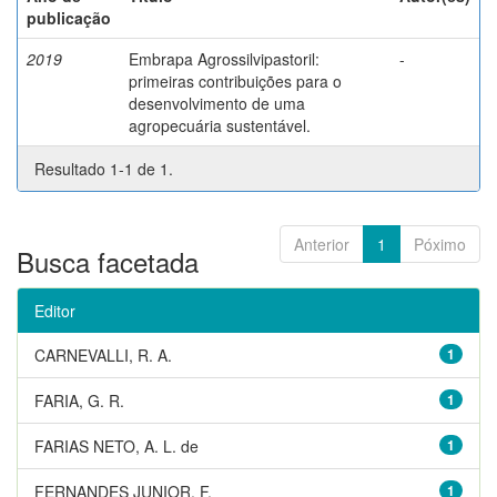
publicação
2019
Embrapa Agrossilvipastoril:
-
primeiras contribuições para o
desenvolvimento de uma
agropecuária sustentável.
Resultado 1-1 de 1.
Anterior
1
Póximo
Busca facetada
Editor
CARNEVALLI, R. A.
1
FARIA, G. R.
1
FARIAS NETO, A. L. de
1
FERNANDES JUNIOR, F.
1