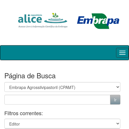
Skip
navigation
Página de Busca
Filtros correntes: