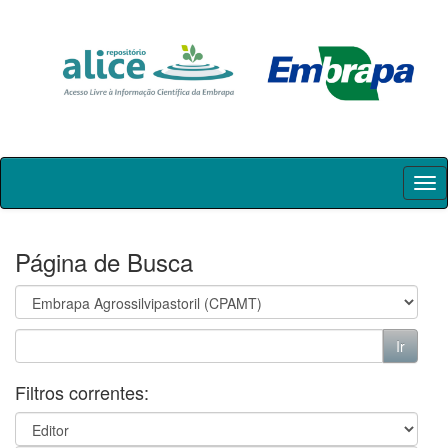
Skip
navigation
Página de Busca
Filtros correntes: