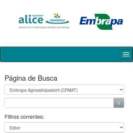
Skip
navigation
Página de Busca
Filtros correntes: