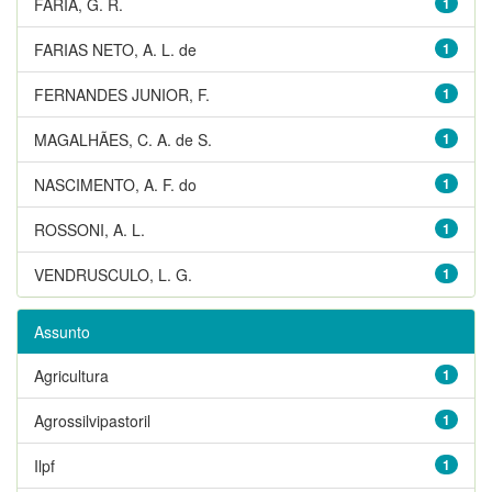
FARIA, G. R.
1
FARIAS NETO, A. L. de
1
FERNANDES JUNIOR, F.
1
MAGALHÃES, C. A. de S.
1
NASCIMENTO, A. F. do
1
ROSSONI, A. L.
1
VENDRUSCULO, L. G.
1
Assunto
Agricultura
1
Agrossilvipastoril
1
Ilpf
1