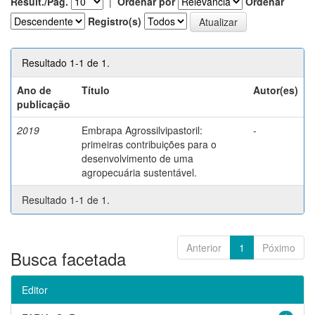
Result./Pág.
|
Ordenar por
Ordenar
Registro(s)
Resultado 1-1 de 1.
Ano de
Título
Autor(es)
publicação
2019
Embrapa Agrossilvipastoril:
-
primeiras contribuições para o
desenvolvimento de uma
agropecuária sustentável.
Resultado 1-1 de 1.
Anterior
1
Póximo
Busca facetada
Editor