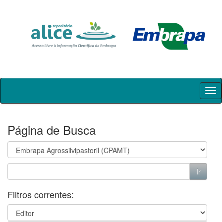
Skip
navigation
Página de Busca
Filtros correntes: