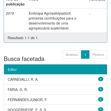
publicação
2019
Embrapa Agrossilvipastoril:
-
primeiras contribuições para o
desenvolvimento de uma
agropecuária sustentável.
Resultado 1-1 de 1.
Anterior
1
Póximo
Busca facetada
Editor
CARNEVALLI, R. A.
1
FARIA, G. R.
1
FERNANDES JUNIOR, F.
1
HOOGERHEIDE, E. S. S.
1