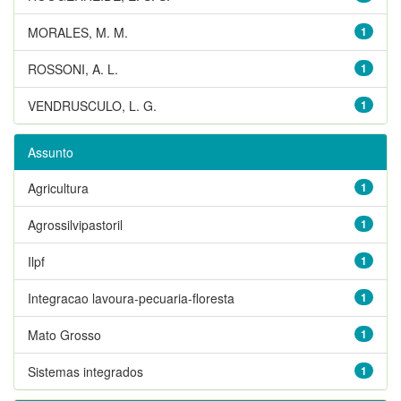
MORALES, M. M.
1
ROSSONI, A. L.
1
VENDRUSCULO, L. G.
1
Assunto
Agricultura
1
Agrossilvipastoril
1
Ilpf
1
Integracao lavoura-pecuaria-floresta
1
Mato Grosso
1
Sistemas integrados
1