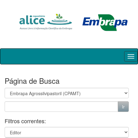
Skip
navigation
Página de Busca
Filtros correntes: