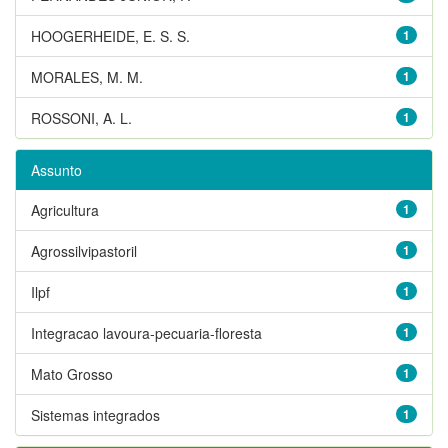
HOOGERHEIDE, E. S. S.
1
MORALES, M. M.
1
ROSSONI, A. L.
1
Assunto
Agricultura
1
Agrossilvipastoril
1
Ilpf
1
Integracao lavoura-pecuaria-floresta
1
Mato Grosso
1
Sistemas integrados
1