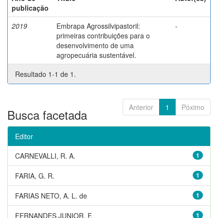
publicação
2019
Embrapa Agrossilvipastoril:
-
primeiras contribuições para o
desenvolvimento de uma
agropecuária sustentável.
Resultado 1-1 de 1.
Anterior
1
Póximo
Busca facetada
Editor
CARNEVALLI, R. A.
1
FARIA, G. R.
1
FARIAS NETO, A. L. de
1
FERNANDES JUNIOR, F.
1