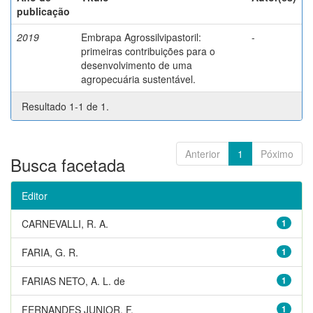
publicação
2019
Embrapa Agrossilvipastoril:
-
primeiras contribuições para o
desenvolvimento de uma
agropecuária sustentável.
Resultado 1-1 de 1.
Anterior
1
Póximo
Busca facetada
Editor
CARNEVALLI, R. A.
1
FARIA, G. R.
1
FARIAS NETO, A. L. de
1
FERNANDES JUNIOR, F.
1