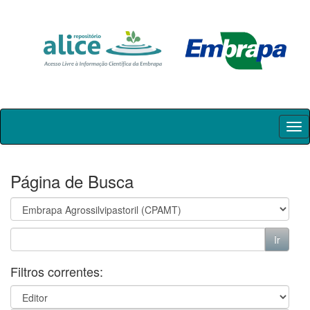
Skip
navigation
Página de Busca
Filtros correntes: