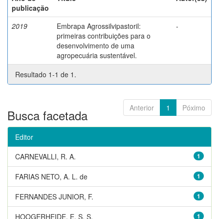
publicação
2019
Embrapa Agrossilvipastoril:
-
primeiras contribuições para o
desenvolvimento de uma
agropecuária sustentável.
Resultado 1-1 de 1.
Anterior
1
Póximo
Busca facetada
Editor
CARNEVALLI, R. A.
1
FARIAS NETO, A. L. de
1
FERNANDES JUNIOR, F.
1
HOOGERHEIDE, E. S. S.
1