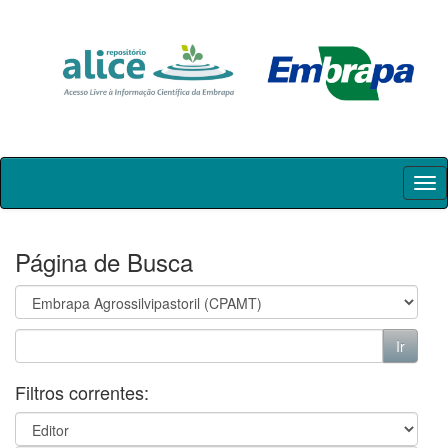
Skip
navigation
Página de Busca
Filtros correntes: