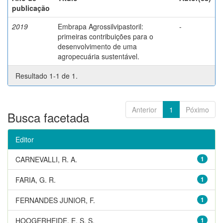
publicação
2019
Embrapa Agrossilvipastoril:
-
primeiras contribuições para o
desenvolvimento de uma
agropecuária sustentável.
Resultado 1-1 de 1.
Anterior
1
Póximo
Busca facetada
Editor
CARNEVALLI, R. A.
1
FARIA, G. R.
1
FERNANDES JUNIOR, F.
1
HOOGERHEIDE, E. S. S.
1