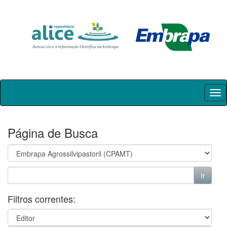
Skip
navigation
Página de Busca
Filtros correntes: