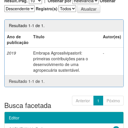
Result./Pág.
|
Ordenar por
Ordenar
Registro(s)
Resultado 1-1 de 1.
Ano de
Título
Autor(es)
publicação
2019
Embrapa Agrossilvipastoril:
-
primeiras contribuições para o
desenvolvimento de uma
agropecuária sustentável.
Resultado 1-1 de 1.
Anterior
1
Póximo
Busca facetada
Editor