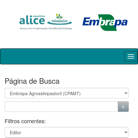
Skip
navigation
Página de Busca
Filtros correntes: