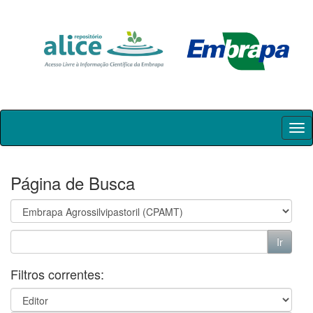
Skip
navigation
Página de Busca
Filtros correntes: