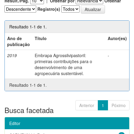
Result./Pág.
|
Ordenar por
Ordenar
Registro(s)
Resultado 1-1 de 1.
Ano de
Título
Autor(es)
publicação
2019
Embrapa Agrossilvipastoril:
-
primeiras contribuições para o
desenvolvimento de uma
agropecuária sustentável.
Resultado 1-1 de 1.
Anterior
1
Póximo
Busca facetada
Editor