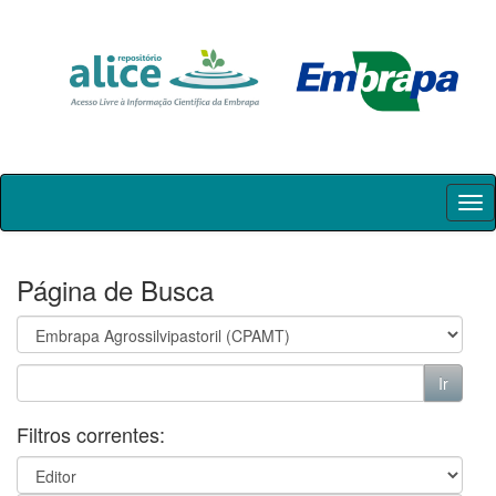
Skip
navigation
Página de Busca
Filtros correntes: