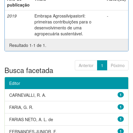
publicação
2019
Embrapa Agrossilvipastoril:
-
primeiras contribuições para o
desenvolvimento de uma
agropecuária sustentável.
Resultado 1-1 de 1.
Anterior
1
Póximo
Busca facetada
Editor
CARNEVALLI, R. A.
1
FARIA, G. R.
1
FARIAS NETO, A. L. de
1
FERNANDES JUNIOR, F.
1