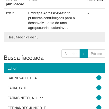
publicação
2019
Embrapa Agrossilvipastoril:
-
primeiras contribuições para o
desenvolvimento de uma
agropecuária sustentável.
Resultado 1-1 de 1.
Anterior
1
Póximo
Busca facetada
Editor
CARNEVALLI, R. A.
1
FARIA, G. R.
1
FARIAS NETO, A. L. de
1
FERNANDES JUNIOR, F.
1