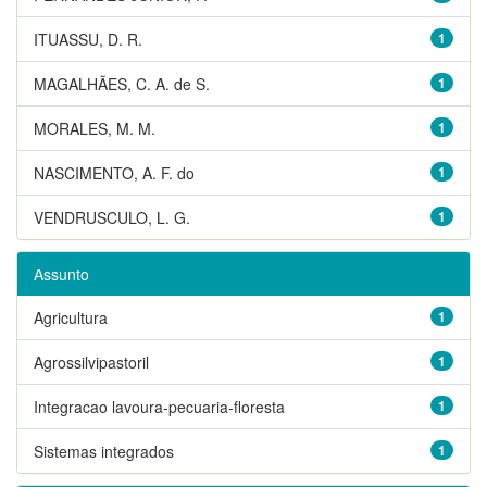
ITUASSU, D. R.
1
MAGALHÃES, C. A. de S.
1
MORALES, M. M.
1
NASCIMENTO, A. F. do
1
VENDRUSCULO, L. G.
1
Assunto
Agricultura
1
Agrossilvipastoril
1
Integracao lavoura-pecuaria-floresta
1
Sistemas integrados
1