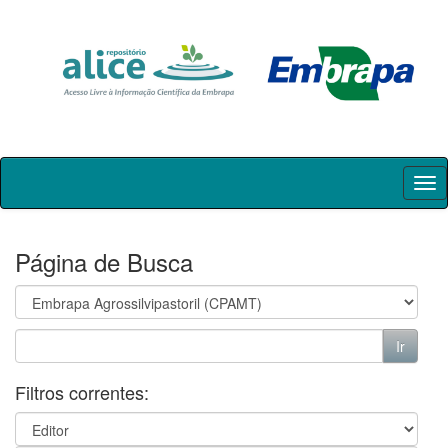
Skip
navigation
Página de Busca
Filtros correntes: