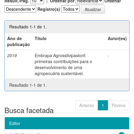
Result./Pág.
|
Ordenar por
Ordenar
Registro(s)
Resultado 1-1 de 1.
Ano de
Título
Autor(es)
publicação
2019
Embrapa Agrossilvipastoril:
-
primeiras contribuições para o
desenvolvimento de uma
agropecuária sustentável.
Resultado 1-1 de 1.
Anterior
1
Póximo
Busca facetada
Editor