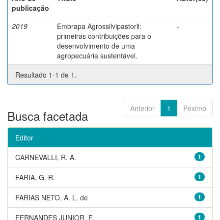
publicação
2019
Embrapa Agrossilvipastoril:
-
primeiras contribuições para o
desenvolvimento de uma
agropecuária sustentável.
Resultado 1-1 de 1.
Anterior
1
Póximo
Busca facetada
Editor
CARNEVALLI, R. A.
1
FARIA, G. R.
1
FARIAS NETO, A. L. de
1
FERNANDES JUNIOR, F.
1