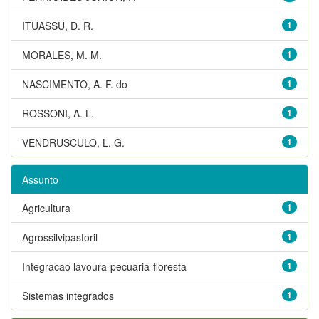
ITUASSU, D. R.
1
MORALES, M. M.
1
NASCIMENTO, A. F. do
1
ROSSONI, A. L.
1
VENDRUSCULO, L. G.
1
Assunto
Agricultura
1
Agrossilvipastoril
1
Integracao lavoura-pecuaria-floresta
1
Sistemas integrados
1