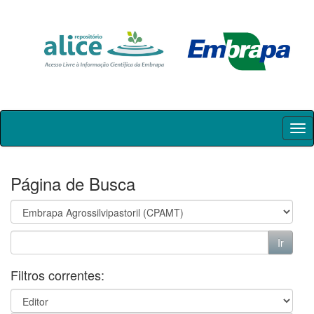
Skip
navigation
Página de Busca
Filtros correntes: