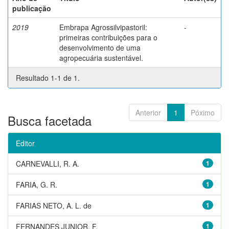
publicação
2019
Embrapa Agrossilvipastoril:
-
primeiras contribuições para o
desenvolvimento de uma
agropecuária sustentável.
Resultado 1-1 de 1.
Anterior
1
Póximo
Busca facetada
Editor
CARNEVALLI, R. A.
1
FARIA, G. R.
1
FARIAS NETO, A. L. de
1
FERNANDES JUNIOR, F.
1