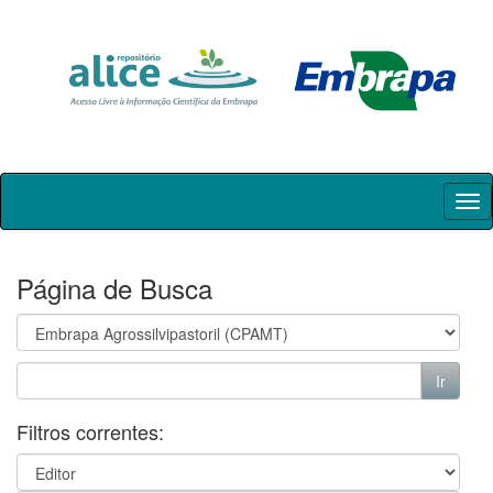
Skip
navigation
Página de Busca
Filtros correntes: