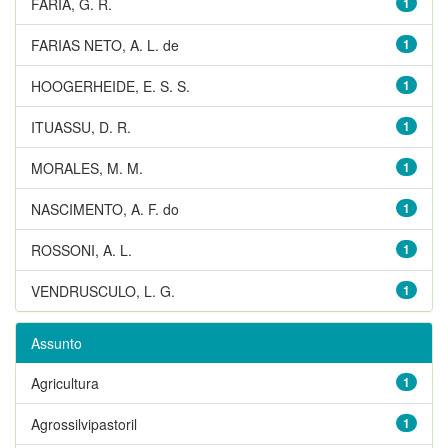
FARIA, G. R.
1
FARIAS NETO, A. L. de
1
HOOGERHEIDE, E. S. S.
1
ITUASSU, D. R.
1
MORALES, M. M.
1
NASCIMENTO, A. F. do
1
ROSSONI, A. L.
1
VENDRUSCULO, L. G.
1
Assunto
Agricultura
1
Agrossilvipastoril
1