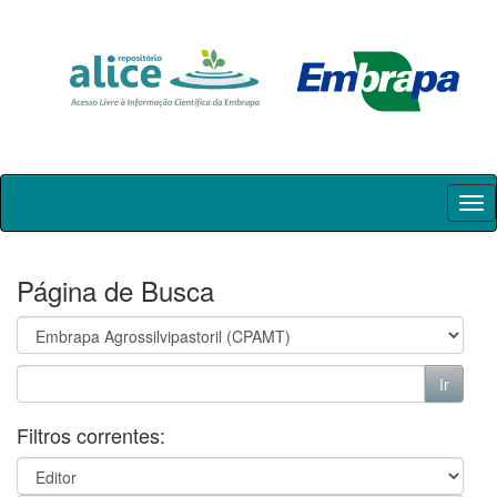
Skip
navigation
Página de Busca
Filtros correntes: