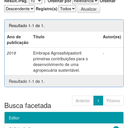
Result./Pág.
|
Ordenar por
Ordenar
Registro(s)
Resultado 1-1 de 1.
Ano de
Título
Autor(es)
publicação
2019
Embrapa Agrossilvipastoril:
-
primeiras contribuições para o
desenvolvimento de uma
agropecuária sustentável.
Resultado 1-1 de 1.
Anterior
1
Póximo
Busca facetada
Editor