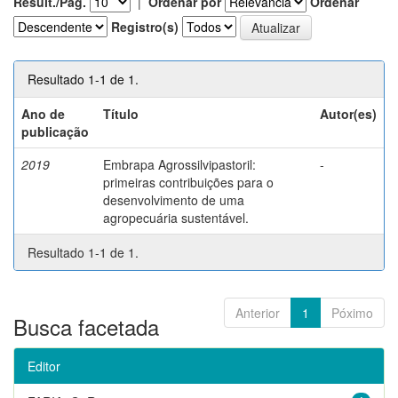
Result./Pág.
|
Ordenar por
Ordenar
Registro(s)
Resultado 1-1 de 1.
Ano de
Título
Autor(es)
publicação
2019
Embrapa Agrossilvipastoril:
-
primeiras contribuições para o
desenvolvimento de uma
agropecuária sustentável.
Resultado 1-1 de 1.
Anterior
1
Póximo
Busca facetada
Editor