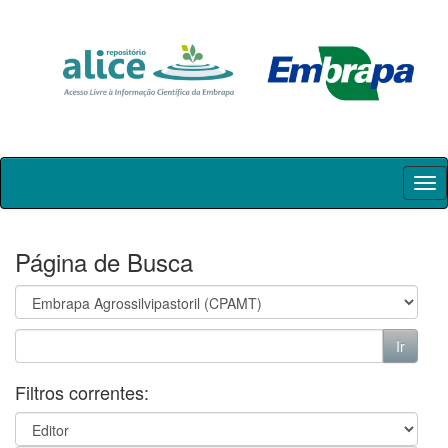
Skip
navigation
Página de Busca
Filtros correntes: