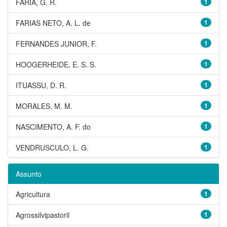
FARIA, G. R.
1
FARIAS NETO, A. L. de
1
FERNANDES JUNIOR, F.
1
HOOGERHEIDE, E. S. S.
1
ITUASSU, D. R.
1
MORALES, M. M.
1
NASCIMENTO, A. F. do
1
VENDRUSCULO, L. G.
1
Assunto
Agricultura
1
Agrossilvipastoril
1