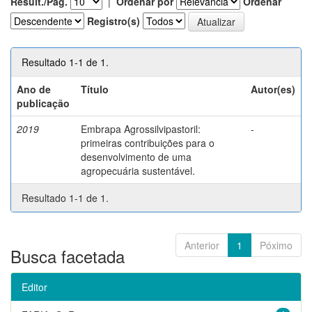
Result./Pág.
|
Ordenar por
Ordenar
Registro(s)
Resultado 1-1 de 1.
Ano de
Título
Autor(es)
publicação
2019
Embrapa Agrossilvipastoril:
-
primeiras contribuições para o
desenvolvimento de uma
agropecuária sustentável.
Resultado 1-1 de 1.
Anterior
1
Póximo
Busca facetada
Editor