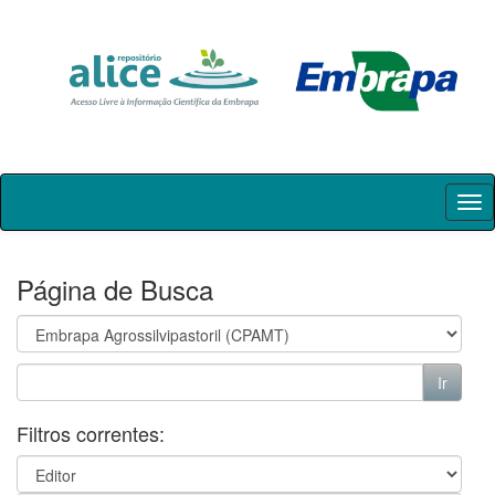
Skip
navigation
Página de Busca
Filtros correntes: