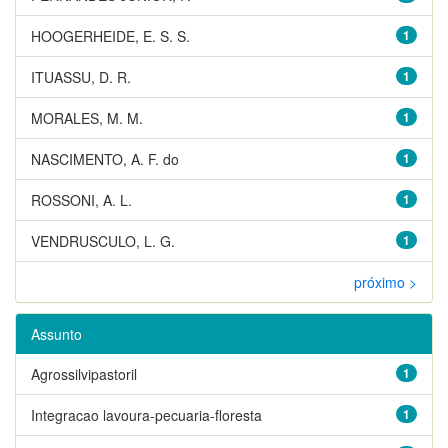
HOOGERHEIDE, E. S. S.
1
ITUASSU, D. R.
1
MORALES, M. M.
1
NASCIMENTO, A. F. do
1
ROSSONI, A. L.
1
VENDRUSCULO, L. G.
1
próximo >
Assunto
Agrossilvipastoril
1
Integracao lavoura-pecuaria-floresta
1