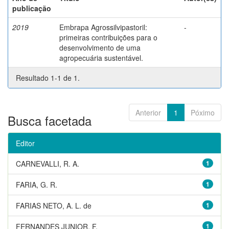
publicação
2019
Embrapa Agrossilvipastoril:
-
primeiras contribuições para o
desenvolvimento de uma
agropecuária sustentável.
Resultado 1-1 de 1.
Anterior
1
Póximo
Busca facetada
Editor
CARNEVALLI, R. A.
1
FARIA, G. R.
1
FARIAS NETO, A. L. de
1
FERNANDES JUNIOR, F.
1