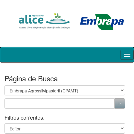
Skip
navigation
Página de Busca
Filtros correntes: