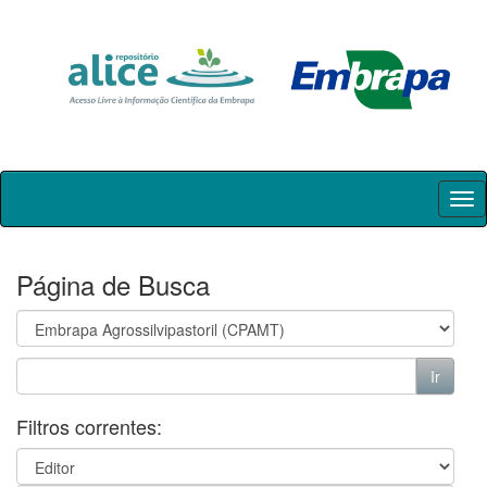
Skip
navigation
Página de Busca
Filtros correntes: