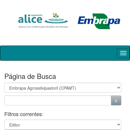
Skip
navigation
Página de Busca
Filtros correntes: