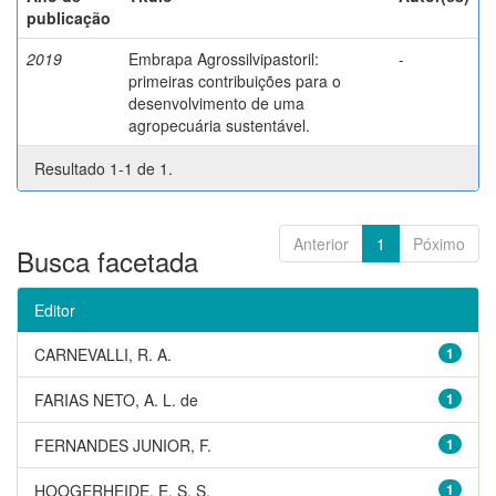
publicação
2019
Embrapa Agrossilvipastoril:
-
primeiras contribuições para o
desenvolvimento de uma
agropecuária sustentável.
Resultado 1-1 de 1.
Anterior
1
Póximo
Busca facetada
Editor
CARNEVALLI, R. A.
1
FARIAS NETO, A. L. de
1
FERNANDES JUNIOR, F.
1
HOOGERHEIDE, E. S. S.
1