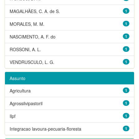
MAGALHÃES, C. A. de S.
1
MORALES, M. M.
1
NASCIMENTO, A. F. do
1
ROSSONI, A. L.
1
VENDRUSCULO, L. G.
1
Assunto
Agricultura
1
Agrossilvipastoril
1
Ilpf
1
Integracao lavoura-pecuaria-floresta
1