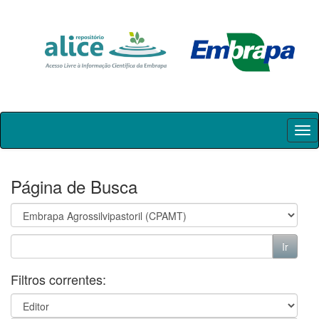
Skip
navigation
Página de Busca
Filtros correntes: