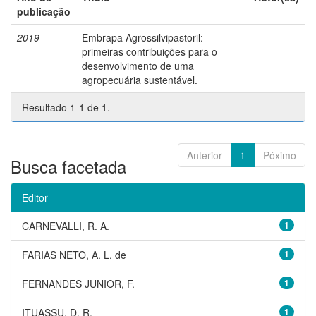
publicação
2019
Embrapa Agrossilvipastoril:
-
primeiras contribuições para o
desenvolvimento de uma
agropecuária sustentável.
Resultado 1-1 de 1.
Anterior
1
Póximo
Busca facetada
Editor
CARNEVALLI, R. A.
1
FARIAS NETO, A. L. de
1
FERNANDES JUNIOR, F.
1
ITUASSU, D. R.
1